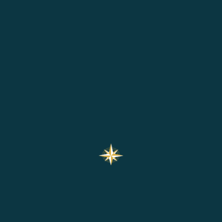
– 10 AU 17
DÉCEMBRE 2026
LIRE LA SUITE
Back
To
Top
Pass Voyages
Vous imaginez, nous réalisons.
33-35 Rue d'Ingouville
76600 Le Havre
02.79.49.04.52
contact@pass-voyages.fr