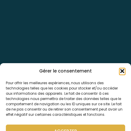
Nos destinations
Départs régionaux
Les types de voyages
Gérer le consentement
Pour offrir les meilleures expériences, nous utilisons des
technologies telles que les cookies pour stocker et/ou accéder
Politique de confidentialité
aux informations des appareils. Le fait de consentir à ces
technologies nous permettra de traiter des données telles que le
Politique de cookies
comportement de navigation ou les ID uniques sur ce site. Le fait
CGV
de ne pas consentir ou de retirer son consentement peut avoir un
effet négatif sur certaines caractéristiques et fonctions.