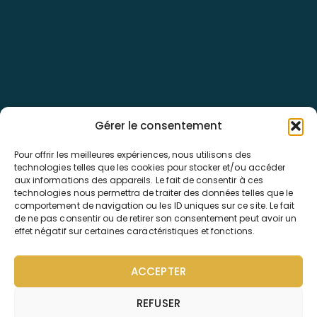
Back
To
Top
Pass Voyages
Vous imaginez, nous réalisons.
33-35 Rue d'Ingouville
Gérer le consentement
76600 Le Havre
02.79.49.04.52
Pour offrir les meilleures expériences, nous utilisons des
contact@pass-voyages.fr
technologies telles que les cookies pour stocker et/ou accéder
aux informations des appareils. Le fait de consentir à ces
technologies nous permettra de traiter des données telles que le
Nos destinations
comportement de navigation ou les ID uniques sur ce site. Le fait
Départs régionaux
de ne pas consentir ou de retirer son consentement peut avoir un
effet négatif sur certaines caractéristiques et fonctions.
Les types de voyages
ACCEPTER
REFUSER