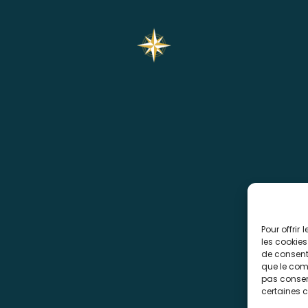
Back
s Voyages
Nos destinations
To
s imaginez, nous réalisons.
Départs régionaux
Top
5 Rue d'Ingouville
Les types de voyages
00 Le Havre
79.49.04.52
tact@pass-voyages.fr
tique de confidentialité
Pour offrir
les cookies
tique de cookies
de consent
V
que le comp
pas consent
certaines c