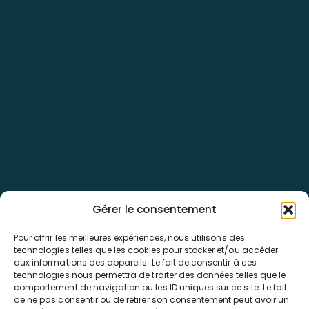
02.79.49.04.52
contact@pass-voyages.fr
Nos destinations
Départs régionaux
Les types de voyages
Gérer le consentement
Pour offrir les meilleures expériences, nous utilisons des
technologies telles que les cookies pour stocker et/ou accéder
Politique de confidentialité
aux informations des appareils. Le fait de consentir à ces
technologies nous permettra de traiter des données telles que le
Politique de cookies
comportement de navigation ou les ID uniques sur ce site. Le fait
CGV
de ne pas consentir ou de retirer son consentement peut avoir un