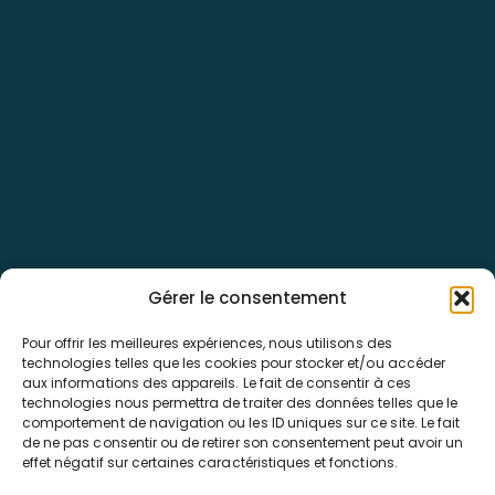
Top
Pass Voyages
Vous imaginez, nous réalisons.
33-35 Rue d'Ingouville
76600 Le Havre
02.79.49.04.52
contact@pass-voyages.fr
Nos destinations
Départs régionaux
Les types de voyages
Gérer le consentement
Pour offrir les meilleures expériences, nous utilisons des
technologies telles que les cookies pour stocker et/ou accéder
aux informations des appareils. Le fait de consentir à ces
technologies nous permettra de traiter des données telles que le
comportement de navigation ou les ID uniques sur ce site. Le fait
de ne pas consentir ou de retirer son consentement peut avoir un
effet négatif sur certaines caractéristiques et fonctions.